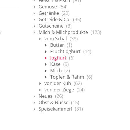
Fleisch & Fisch
(91)
Gemüse
(54)
Getränke
(29)
Getreide & Co.
(35)
Gutscheine
(3)
Milch & Milchprodukte
(123)
ur
vom Schaf
(38)
Butter
(1)
Fruchtjoghurt
(14)
Joghurt
(6)
Käse
(9)
Milch
(2)
Topfen & Rahm
(6)
von der Kuh
(62)
von der Ziege
(24)
Neues
(26)
Obst & Nüsse
(15)
Speisekammerl
(81)