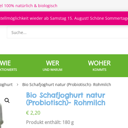
el 100% natürlich & biologisch
stellmöglichkeit wieder ab Samstag 15. August! Schöne Sommertage
WIE
WER
WOHER
KTIONIERTS
UND WARUM
KOMMTS
Joghurt
Bio Schafjoghurt natur (Probiotisch)- Rohmilch
Bio Schafjoghurt natur
(Probiotisch)- Rohmilch
€
2,20
Produkt enthält: 180 g