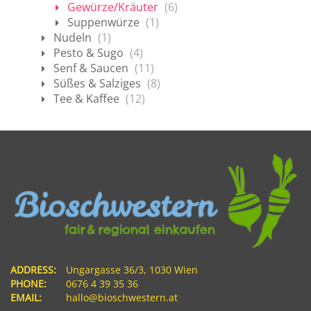
Gewürze/Kräuter
(6)
Suppenwürze
(1)
Nudeln
(1)
Pesto & Sugo
(4)
Senf & Saucen
(11)
Süßes & Salziges
(8)
Tee & Kaffee
(12)
ADDRESS:
Ungargasse 36/3, 1030 Wien
PHONE:
0676 4 39 35 36
EMAIL:
hallo@bioschwestern.at