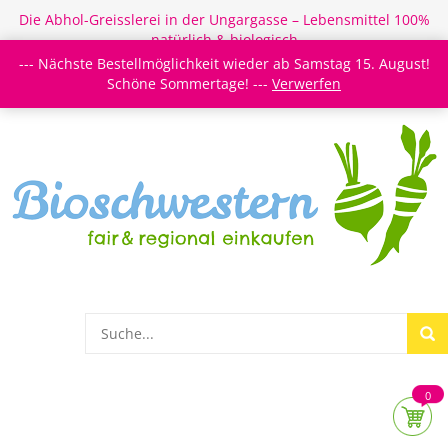
Die Abhol-Greisslerei in der Ungargasse – Lebensmittel 100%
natürlich & biologisch
--- Nächste Bestellmöglichkeit wieder ab Samstag 15. August!
Login/Register
Newsletter
Meine Merkzettel
Schöne Sommertage! ---
Verwerfen
0