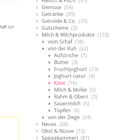
Fleisch & Fisch
(91)
Gemüse
(54)
Getränke
(29)
Getreide & Co.
(35)
ohof
zur
Gutscheine
(3)
Milch & Milchprodukte
(123)
vom Schaf
(38)
von der Kuh
(62)
Aufstriche
(7)
Butter
(3)
Fruchtjoghurt
(13)
Joghurt natur
(4)
Käse
(16)
Milch & Molke
(5)
Rahm & Obers
(3)
Sauermilch
(5)
Topfen
(6)
von der Ziege
(24)
Neues
(26)
Obst & Nüsse
(15)
Speisekammerl
(81)