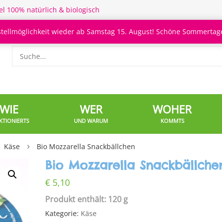
el 100% natürlich & biologisch
stellmöglichkeit wieder ab Samstag 15. August! Schöne Sommertage
WIE
WER
WOHER
KTIONIERTS
UND WARUM
KOMMTS
Käse
Bio Mozzarella Snackbällchen
Bio Mozzarella Snackbällche
€
5,10
Produkt enthält: 120 g
Kategorie:
Käse