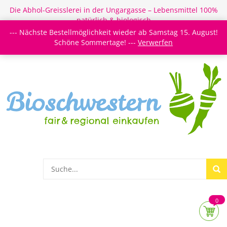
Die Abhol-Greisslerei in der Ungargasse – Lebensmittel 100%
natürlich & biologisch
--- Nächste Bestellmöglichkeit wieder ab Samstag 15. August!
Login/Register
Newsletter
Meine Merkzettel
Schöne Sommertage! ---
Verwerfen
0