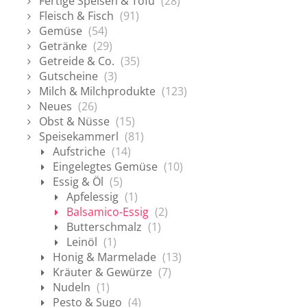
Fertige Speisen & Tofu
(28)
Fleisch & Fisch
(91)
Gemüse
(54)
Getränke
(29)
Getreide & Co.
(35)
Gutscheine
(3)
Milch & Milchprodukte
(123)
Neues
(26)
Obst & Nüsse
(15)
Speisekammerl
(81)
Aufstriche
(14)
Eingelegtes Gemüse
(10)
Essig & Öl
(5)
Apfelessig
(1)
Balsamico-Essig
(2)
Butterschmalz
(1)
Leinöl
(1)
Honig & Marmelade
(13)
Kräuter & Gewürze
(7)
Nudeln
(1)
Pesto & Sugo
(4)