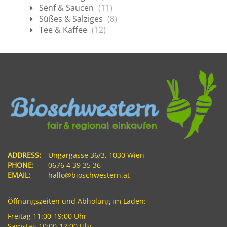
Senf & Saucen
(11)
Süßes & Salziges
(8)
Tee & Kaffee
(12)
ADDRESS:
Ungargasse 36/3, 1030 Wien
PHONE:
0676 4 39 35 36
EMAIL:
hallo@bioschwestern.at
Öffnungszeiten und Abholung im Laden:
Freitag 11:00-19:00 Uhr
Samstag 10:00-12:00 Uhr