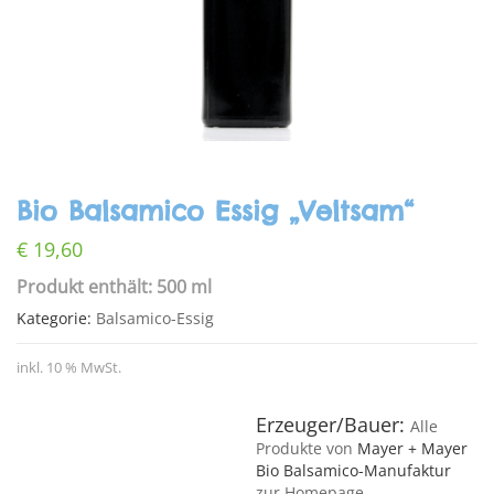
Bio Balsamico Essig „Veltsam“
€
19,60
Produkt enthält: 500 ml
Kategorie:
Balsamico-Essig
inkl. 10 % MwSt.
Erzeuger/Bauer:
Alle
Produkte von
Mayer + Mayer
Bio Balsamico-Manufaktur
zur Homepage