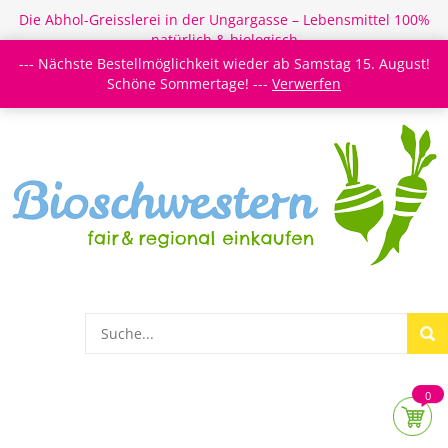
Die Abhol-Greisslerei in der Ungargasse – Lebensmittel 100%
natürlich & biologisch
--- Nächste Bestellmöglichkeit wieder ab Samstag 15. August!
Login/Register
Newsletter
Meine Merkzettel
Schöne Sommertage! ---
Verwerfen
0