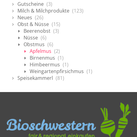
Gutscheine
(3)
Milch & Milchprodukte
(123)
Neues
(26)
Obst & Nüsse
(15)
Beerenobst
(3)
Nüsse
(6)
Obstmus
(6)
Apfelmus
(2)
Birnenmus
(1)
Himbeermus
(1)
Weingartenpfirsichmus
(1)
Speisekammerl
(81)