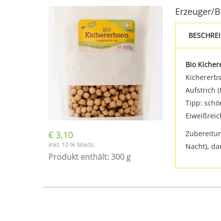
Erzeuger/
BESCHRE
Bio Kicher
Kichererbs
Aufstrich 
Tipp: schö
Eiweißreic
€
3,10
Zubereitu
inkl. 10 % MwSt.
Nacht), da
Produkt enthält: 300 g