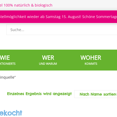
el 100% natürlich & biologisch
stellmöglichkeit wieder ab Samstag 15. August! Schöne Sommertage
WIE
WER
WOHER
KTIONIERTS
UND WARUM
KOMMTS
inquelle“
Einzelnes Ergebnis wird angezeigt
gekocht