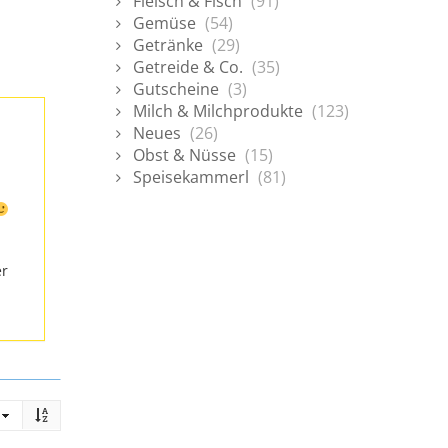
Fleisch & Fisch
(91)
Gemüse
(54)
Getränke
(29)
Getreide & Co.
(35)
Gutscheine
(3)
Milch & Milchprodukte
(123)
Neues
(26)
Obst & Nüsse
(15)
Speisekammerl
(81)
er