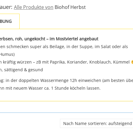
Bauer:
Alle Produkte von
Biohof Herbst
IBUNG
erbsen, roh, ungekocht – im Mostviertel angebaut
en schmecken super als Beilage, in der Suppe, im Salat oder als
(Humus)
n kräftig würzen – zB mit Paprika, Koriander, Knoblauch, Kümmel
h, sättigend & gesund
ng: in der doppelten Wassermenge 12h einweichen (am besten üb
nn mit neuem Wasser ca. 1 Stunde köcheln lassen.