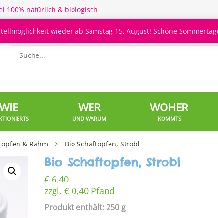
el 100% natürlich & biologisch
stellmöglichkeit wieder ab Samstag 15. August! Schöne Sommertage
WIE
WER
WOHER
KTIONIERTS
UND WARUM
KOMMTS
Topfen & Rahm
Bio Schaftopfen, Strobl
Bio Schaftopfen, Strobl
€
6,40
zzgl.
€
0,40
Pfand
Produkt enthält: 250 g