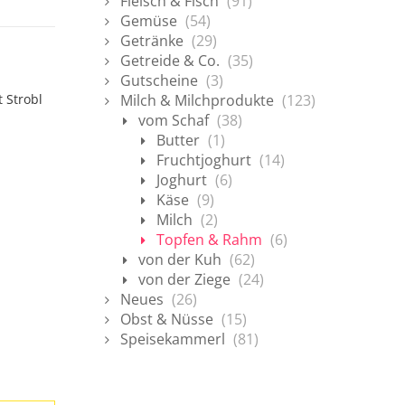
Fleisch & Fisch
(91)
Gemüse
(54)
Getränke
(29)
Getreide & Co.
(35)
Gutscheine
(3)
 Strobl
Milch & Milchprodukte
(123)
vom Schaf
(38)
Butter
(1)
Fruchtjoghurt
(14)
Joghurt
(6)
Käse
(9)
Milch
(2)
Topfen & Rahm
(6)
von der Kuh
(62)
von der Ziege
(24)
Neues
(26)
Obst & Nüsse
(15)
Speisekammerl
(81)