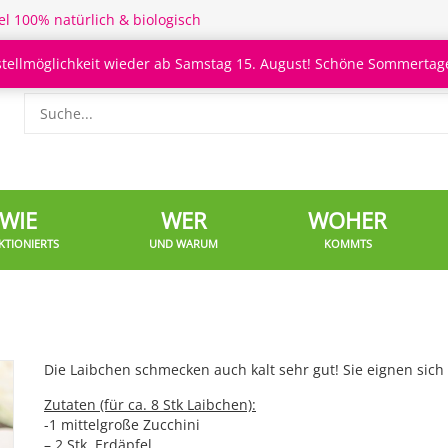
el 100% natürlich & biologisch
stellmöglichkeit wieder ab Samstag 15. August! Schöne Sommertage
WIE
WER
WOHER
KTIONIERTS
UND WARUM
KOMMTS
Die Laibchen schmecken auch kalt sehr gut! Sie eignen sich
Zutaten (für ca. 8 Stk Laibchen):
-1 mittelgroße Zucchini
– 2 Stk. Erdäpfel