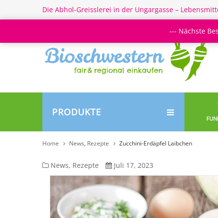
Die Abhol-Greisslerei in der Ungargasse – Lebensmitt
--- Nächste Be
PRODUKTE
FUN
Home
News
,
Rezepte
Zucchini-Erdäpfel Laibchen
Zucchini-
News
,
Rezepte
Juli 17, 2023
Erdäpfel
Laibchen