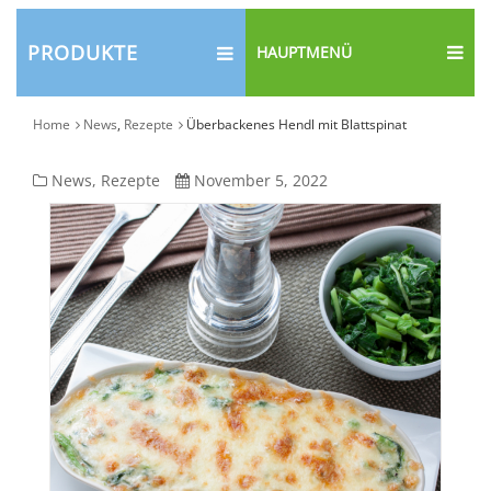
PRODUKTE
HAUPTMENÜ
Home
News
,
Rezepte
Überbackenes Hendl mit Blattspinat
Überbackenes
News
,
Rezepte
November 5, 2022
Hendl
mit
Blattspinat