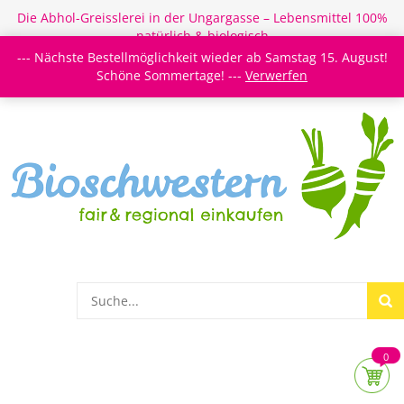
Die Abhol-Greisslerei in der Ungargasse – Lebensmittel 100%
natürlich & biologisch
--- Nächste Bestellmöglichkeit wieder ab Samstag 15. August!
Login/Register
Newsletter
Meine Merkzettel
Schöne Sommertage! ---
Verwerfen
0