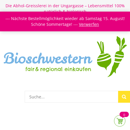
Die Abhol-Greisslerei in der Ungargasse – Lebensmittel 100%
natürlich & biologisch
--- Nächste Bestellmöglichkeit wieder ab Samstag 15. August!
Login/Register
Newsletter
Meine Merkzettel
Schöne Sommertage! ---
Verwerfen
0