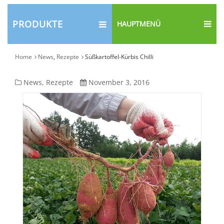
PRODUKTE
HAUPTMENÜ
Home
News
,
Rezepte
Süßkartoffel-Kürbis Chilli
Süßkartoffel-
News
,
Rezepte
November 3, 2016
Kürbis
Chilli