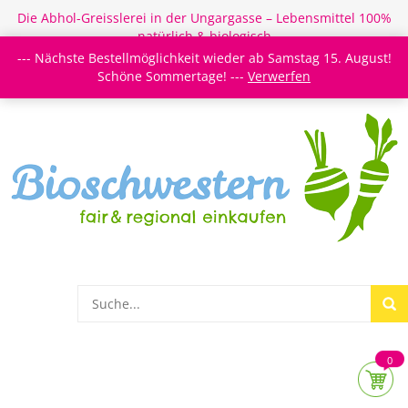
Die Abhol-Greisslerei in der Ungargasse – Lebensmittel 100%
natürlich & biologisch
--- Nächste Bestellmöglichkeit wieder ab Samstag 15. August!
Login/Register
Newsletter
Meine Merkzettel
Schöne Sommertage! ---
Verwerfen
0