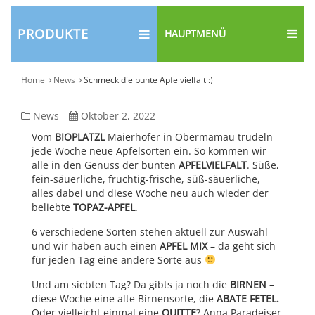
PRODUKTE
HAUPTMENÜ
Home
News
Schmeck die bunte Apfelvielfalt :)
Schmeck
News
Oktober 2, 2022
die
Vom
BIOPLATZL
Maierhofer in Obermamau trudeln
jede Woche neue Apfelsorten ein. So kommen wir
bunte
alle in den Genuss der bunten
APFELVIELFALT
. Süße,
Apfelvielfalt
fein-säuerliche, fruchtig-frische, süß-säuerliche,
alles dabei und diese Woche neu auch wieder der
:)
beliebte
TOPAZ-APFEL
.
6 verschiedene Sorten stehen aktuell zur Auswahl
und wir haben auch einen
APFEL MIX
– da geht sich
für jeden Tag eine andere Sorte aus
Und am siebten Tag? Da gibts ja noch die
BIRNEN
–
diese Woche eine alte Birnensorte, die
ABATE FETEL.
Oder vielleicht einmal eine
QUITTE
? Anna Paradeiser