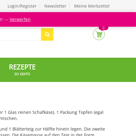
Login/Register
Newsletter
Meine Merkzettel
! ---
Verwerfen
0
REZEPTE
SO GEHTS
r 1 Glas reinen Schafkäse), 1 Packung Topfen (egal
rmischen.
d 1 Blätterteig zur Hälfte hinein legen. Die zweite
ssen. Die Käsemasse auf den Teig in der Form