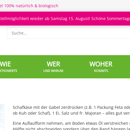
el 100% natürlich & biologisch
stellmöglichkeit wieder ab Samstag 15. August! Schöne Sommertage
WIE
WER
WOHER
KTIONIERTS
UND WARUM
KOMMTS
Schafkäse mit der Gabel zerdrücken (z.B. 1 Packung Feta ode
ob Kuh oder Schaf), 1 Ei, Salz und fr. Majoran – alles gut ve
Eine Auflaufform nehmen, am Boden etwas Öl verstreichen un
Hälfte nicht abschneiden sondern über den Rand hängen la