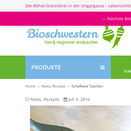
Die Abhol-Greisslerei in der Ungargasse – Lebensmitt
--- Nächste Be
PRODUKTE
FUN
Home
News
,
Rezepte
Schafkäse Taschen
Schafkäse
News
,
Rezepte
Juli 9, 2016
Taschen