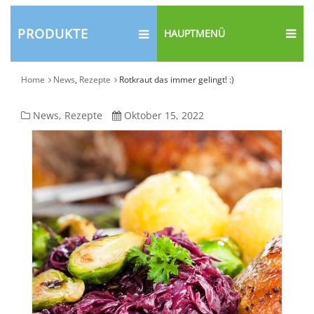
PRODUKTE
HAUPTMENÜ
Home
News
,
Rezepte
Rotkraut das immer gelingt! :)
Rotkraut
News
,
Rezepte
Oktober 15, 2022
das
immer
gelingt!
:)