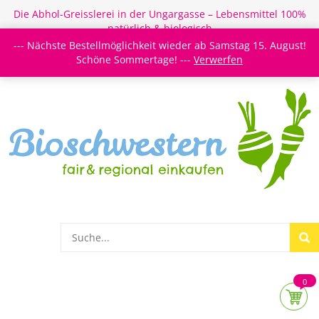
Die Abhol-Greisslerei in der Ungargasse – Lebensmittel 100%
natürlich & biologisch
--- Nächste Bestellmöglichkeit wieder ab Samstag 15. August!
Login/Register
Newsletter
Meine Merkzettel
Schöne Sommertage! ---
Verwerfen
0