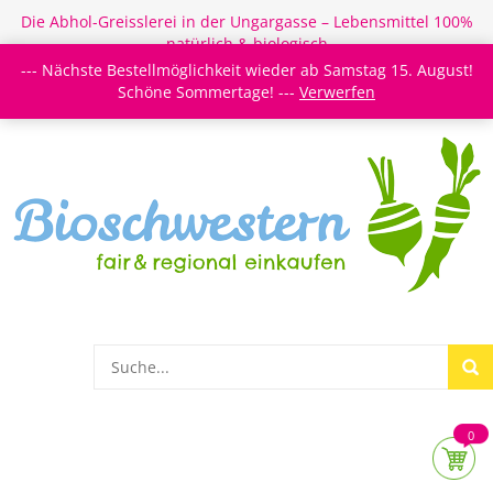
Die Abhol-Greisslerei in der Ungargasse – Lebensmittel 100%
natürlich & biologisch
--- Nächste Bestellmöglichkeit wieder ab Samstag 15. August!
Login/Register
Newsletter
Meine Merkzettel
Schöne Sommertage! ---
Verwerfen
0