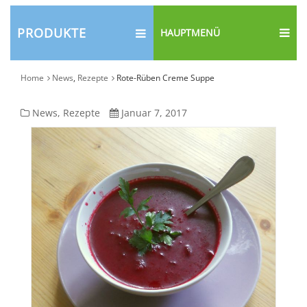
PRODUKTE
HAUPTMENÜ
Home
News
,
Rezepte
Rote-Rüben Creme Suppe
Rote-
News
,
Rezepte
Januar 7, 2017
Rüben
Creme
Suppe