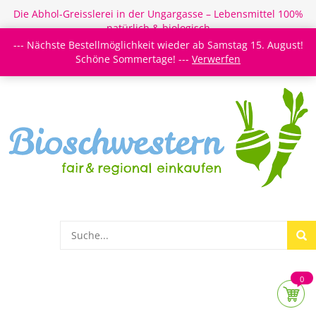
Die Abhol-Greisslerei in der Ungargasse – Lebensmittel 100%
natürlich & biologisch
--- Nächste Bestellmöglichkeit wieder ab Samstag 15. August!
Login/Register
Newsletter
Meine Merkzettel
Schöne Sommertage! ---
Verwerfen
0