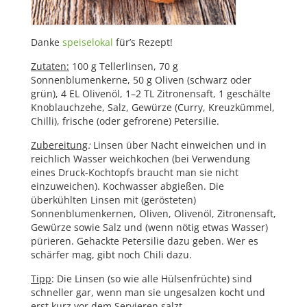
Danke
speiselokal
für’s Rezept!
Zutaten:
100 g Tellerlinsen, 70 g
Sonnenblumenkerne, 50 g Oliven (schwarz oder
grün), 4 EL Olivenöl, 1–2 TL Zitronensaft, 1 geschälte
Knoblauchzehe, Salz, Gewürze (Curry, Kreuzkümmel,
Chilli), frische (oder gefrorene) Petersilie.
Zubereitung
:
Linsen über Nacht einweichen und in
reichlich Wasser weichkochen (bei Verwendung
eines Druck-Kochtopfs braucht man sie nicht
einzuweichen). Kochwasser abgießen. Die
überkühlten Linsen mit (gerösteten)
Sonnenblumenkernen, Oliven, Olivenöl, Zitronensaft,
Gewürze sowie Salz und (wenn nötig etwas Wasser)
pürieren. Gehackte Petersilie dazu geben. Wer es
schärfer mag, gibt noch Chili dazu.
Tipp
: Die Linsen (so wie alle Hülsenfrüchte) sind
schneller gar, wenn man sie ungesalzen kocht und
erst kurz vor dem Servieren salzt.