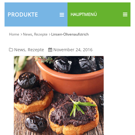
PRODUKTE
HAUPTMENÜ
Home
News
,
Rezepte
Linsen-Olivenaufstrich
Linsen-
News
,
Rezepte
November 24, 2016
Olivenaufstrich