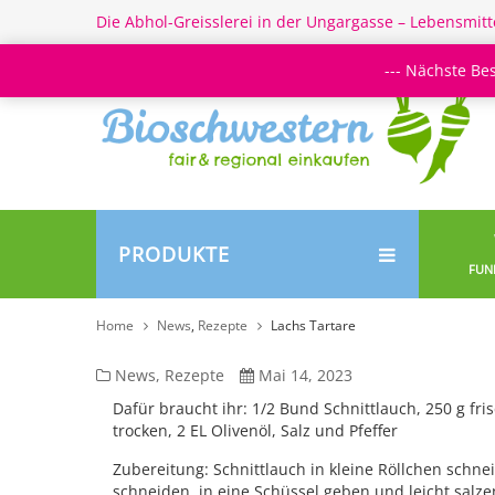
Die Abhol-Greisslerei in der Ungargasse – Lebensmitt
--- Nächste Be
PRODUKTE
FUN
Home
News
,
Rezepte
Lachs Tartare
Lachs
News
,
Rezepte
Mai 14, 2023
Tartare
Dafür braucht ihr: 1/2 Bund Schnittlauch, 250 g frisc
trocken, 2 EL Olivenöl, Salz und Pfeffer
Zubereitung: Schnittlauch in kleine Röllchen schneid
schneiden, in eine Schüssel geben und leicht salze