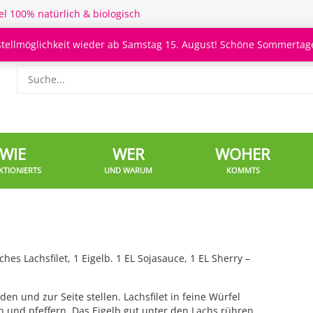
el 100% natürlich & biologisch
stellmöglichkeit wieder ab Samstag 15. August! Schöne Sommertage
WIE
WER
WOHER
KTIONIERTS
UND WARUM
KOMMTS
hes Lachsfilet, 1 Eigelb. 1 EL Sojasauce, 1 EL Sherry –
en und zur Seite stellen. Lachsfilet in feine Würfel
n und pfeffern. Das Eigelb gut unter den Lachs rühren,