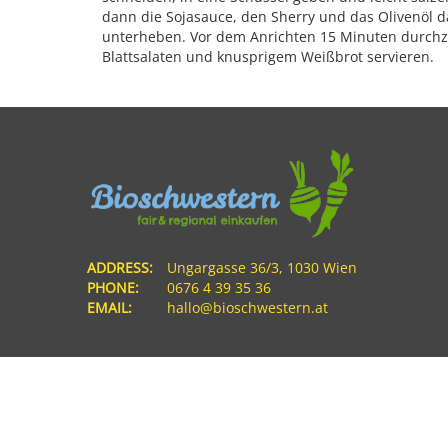
dann die Sojasauce, den Sherry und das Olivenöl 
unterheben. Vor dem Anrichten 15 Minuten durchz
Blattsalaten und knusprigem Weißbrot servieren.
ADDRESS:
Ungargasse 36/3, 1030 Wien
PHONE:
0676 4 39 35 36
EMAIL:
hallo@bioschwestern.at