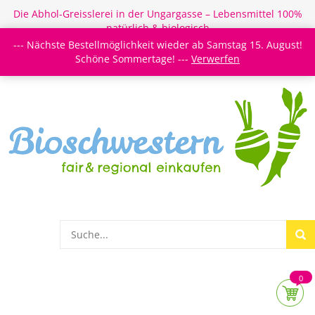
Die Abhol-Greisslerei in der Ungargasse – Lebensmittel 100%
natürlich & biologisch
--- Nächste Bestellmöglichkeit wieder ab Samstag 15. August!
Login/Register
Newsletter
Meine Merkzettel
Schöne Sommertage! ---
Verwerfen
0