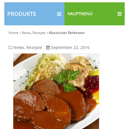
PRODUKTE
HAUPTMENÜ
Home
News
,
Rezepte
Klassischer Rehbraten
Klassischer
News
,
Rezepte
September 22, 2016
Rehbraten