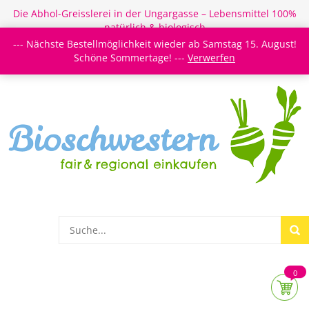
Die Abhol-Greisslerei in der Ungargasse – Lebensmittel 100%
natürlich & biologisch
--- Nächste Bestellmöglichkeit wieder ab Samstag 15. August!
Login/Register
Newsletter
Meine Merkzettel
Schöne Sommertage! ---
Verwerfen
0