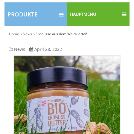
PRODUKTE
HAUPTMENÜ
Home
News
Erdnüsse aus dem Waldviertel!
Erdnüsse
News
April 28, 2022
aus
dem
Waldviertel!