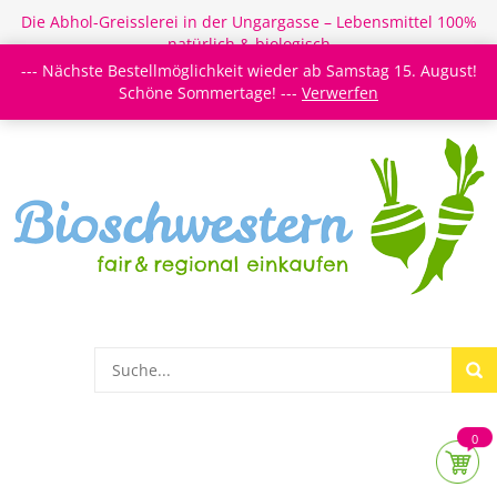
Die Abhol-Greisslerei in der Ungargasse – Lebensmittel 100%
natürlich & biologisch
--- Nächste Bestellmöglichkeit wieder ab Samstag 15. August!
Login/Register
Newsletter
Meine Merkzettel
Schöne Sommertage! ---
Verwerfen
0