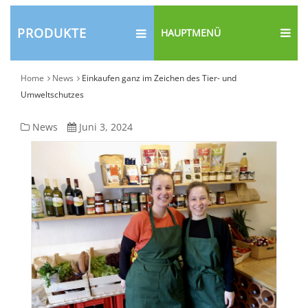
PRODUKTE
HAUPTMENÜ
Home
News
Einkaufen ganz im Zeichen des Tier- und
Umweltschutzes
Einkaufen
News
Juni 3, 2024
ganz
im
Zeichen
des
Tier-
und
Umweltschutzes