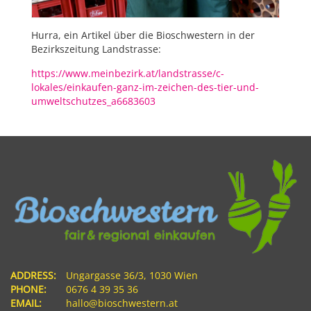
Hurra, ein Artikel über die Bioschwestern in der
Bezirkszeitung Landstrasse:
https://www.meinbezirk.at/landstrasse/c-
lokales/einkaufen-ganz-im-zeichen-des-tier-und-
umweltschutzes_a6683603
ADDRESS:
Ungargasse 36/3, 1030 Wien
PHONE:
0676 4 39 35 36
EMAIL:
hallo@bioschwestern.at