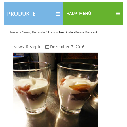
PRODUKTE
HAUPTMENÜ
Home
News
,
Rezepte
Dänisches Apfel-Rahm Dessert
Dänisches
News
,
Rezepte
Dezember 7, 2016
Apfel-
Rahm
Dessert