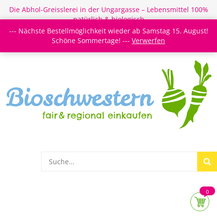
Die Abhol-Greisslerei in der Ungargasse – Lebensmittel 100%
natürlich & biologisch
--- Nächste Bestellmöglichkeit wieder ab Samstag 15. August!
Login/Register
Newsletter
Meine Merkzettel
Schöne Sommertage! ---
Verwerfen
0