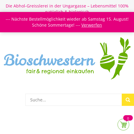
Die Abhol-Greisslerei in der Ungargasse – Lebensmittel 100%
natürlich & biologisch
--- Nächste Bestellmöglichkeit wieder ab Samstag 15. August!
Login/Register
Newsletter
Meine Merkzettel
Schöne Sommertage! ---
Verwerfen
0