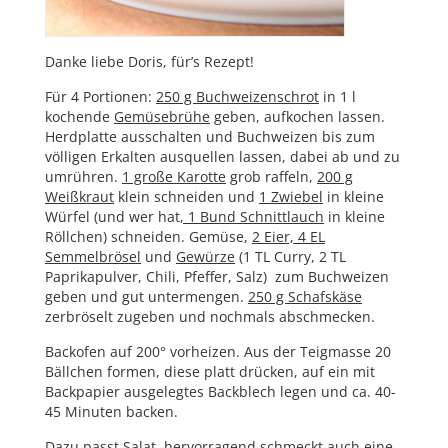
Danke liebe Doris, für’s Rezept!
Für 4 Portionen:
250 g Buchweizenschrot
in 1 l
kochende
Gemüsebrühe
geben, aufkochen lassen.
Herdplatte ausschalten und Buchweizen bis zum
völligen Erkalten ausquellen lassen, dabei ab und zu
umrühren.
1 große Karotte
grob raffeln,
200 g
Weißkraut
klein schneiden und
1 Zwiebel
in kleine
Würfel (und wer hat
, 1 Bund Schnittlauch
in kleine
Röllchen) schneiden. Gemüse,
2 Eier, 4 EL
Semmelbrösel
und
Gewürze
(1 TL Curry, 2 TL
Paprikapulver, Chili, Pfeffer, Salz) zum Buchweizen
geben und gut untermengen.
250 g Schafskäse
zerbröselt zugeben und nochmals abschmecken.
Backofen auf 200° vorheizen. Aus der Teigmasse 20
Bällchen formen, diese platt drücken, auf ein mit
Backpapier ausgelegtes Backblech legen und ca. 40-
45 Minuten backen.
Dazu passt Salat, hervorragend schmeckt auch eine