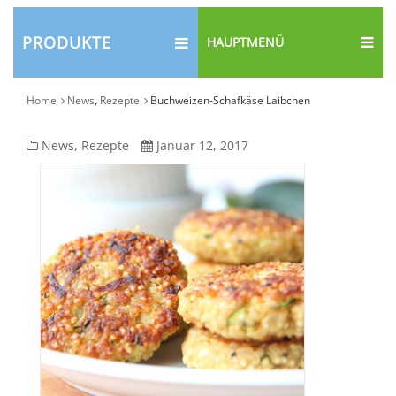
PRODUKTE
HAUPTMENÜ
Home
News
,
Rezepte
Buchweizen-Schafkäse Laibchen
Buchweizen-
News
,
Rezepte
Januar 12, 2017
Schafkäse
Laibchen