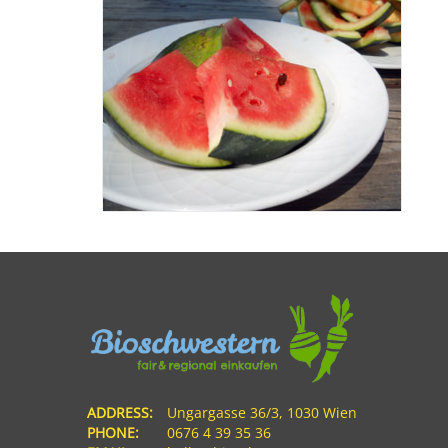
ADDRESS:
Ungargasse 36/3, 1030 Wien
PHONE:
0676 4 39 35 36