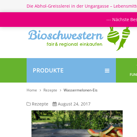
Die Abhol-Greisslerei in der Ungargasse – Lebensmitt
--- Nächste Be
PRODUKTE
FUN
Home
Rezepte
Wassermelonen-Eis
Wassermelonen-
Rezepte
August 24, 2017
Eis