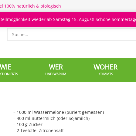
el 100% natürlich & biologisch
stellmöglichkeit wieder ab Samstag 15. August! Schöne Sommertage
WIE
WER
WOHER
KTIONIERTS
UND WARUM
KOMMTS
– 1000 ml Wassermelone (püriert gemessen)
– 400 ml Buttermilch (oder Sojamilch)
– 100 g Zucker
– 2 Teelöffel Zitronensaft