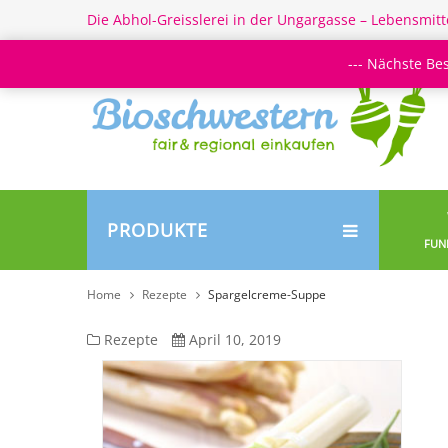
Die Abhol-Greisslerei in der Ungargasse – Lebensmitt
--- Nächste Be
PRODUKTE
FUN
Home
Rezepte
Spargelcreme-Suppe
Spargelcreme-
Rezepte
April 10, 2019
Suppe