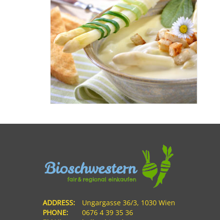
ADDRESS:
Ungargasse 36/3, 1030 Wien
PHONE:
0676 4 39 35 36