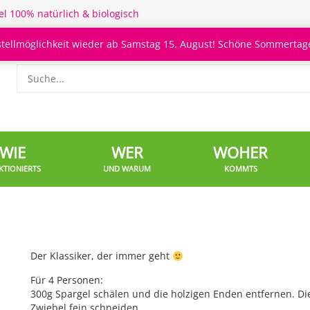
el 100% natürlich & biologisch
stellmöglichkeit wieder ab Samstag 15. August! Schöne Sommertage
WIE
WER
WOHER
KTIONIERTS
UND WARUM
KOMMTS
Der Klassiker, der immer geht
Für 4 Personen:
300g Spargel schälen und die holzigen Enden entfernen. Die
Zwiebel fein schneiden.