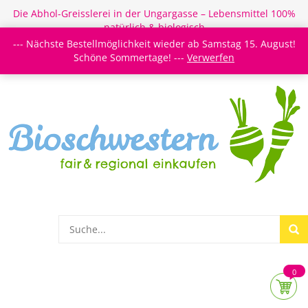
Die Abhol-Greisslerei in der Ungargasse – Lebensmittel 100%
natürlich & biologisch
--- Nächste Bestellmöglichkeit wieder ab Samstag 15. August!
Login/Register
Newsletter
Meine Merkzettel
Schöne Sommertage! ---
Verwerfen
0