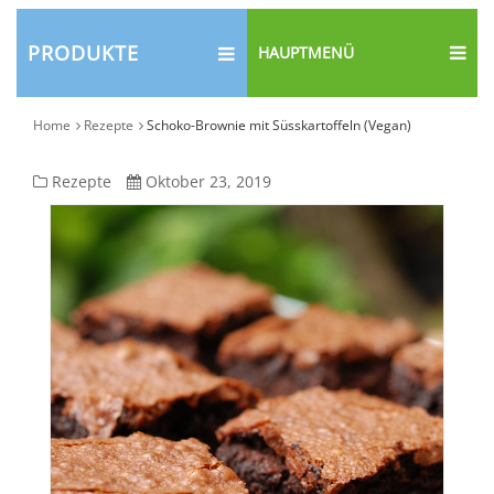
PRODUKTE
HAUPTMENÜ
Home
Rezepte
Schoko-Brownie mit Süsskartoffeln (Vegan)
Schoko-
Rezepte
Oktober 23, 2019
Brownie
mit
Süsskartoffeln
(Vegan)