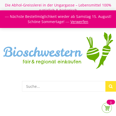
Die Abhol-Greisslerei in der Ungargasse – Lebensmittel 100%
natürlich & biologisch
--- Nächste Bestellmöglichkeit wieder ab Samstag 15. August!
Login/Register
Newsletter
Meine Merkzettel
Schöne Sommertage! ---
Verwerfen
0