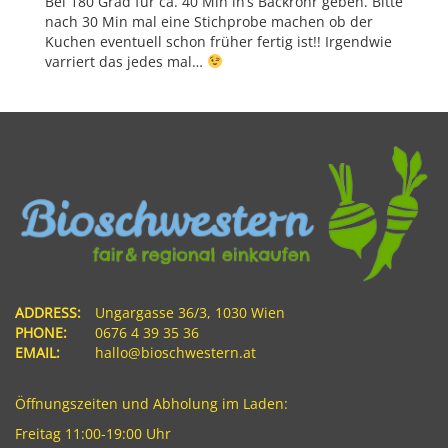
Bei 180 Grad für ca. 40 Min in’s Backrohr geben. Bitte
nach 30 Min mal eine Stichprobe machen ob der
Kuchen eventuell schon früher fertig ist!! Irgendwie
varriert das jedes mal…
ADDRESS:
Ungargasse 36/3, 1030 Wien
PHONE:
0676 4 39 35 36
EMAIL:
hallo@bioschwestern.at
Öffnungszeiten und Abholung im Laden:
Freitag 11:00-19:00 Uhr