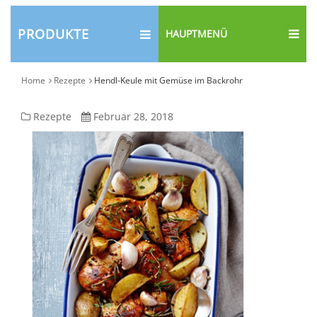
PRODUKTE
HAUPTMENÜ
Home
Rezepte
Hendl-Keule mit Gemüse im Backrohr
Hendl-
Rezepte
Februar 28, 2018
Keule
mit
Gemüse
im
Backrohr