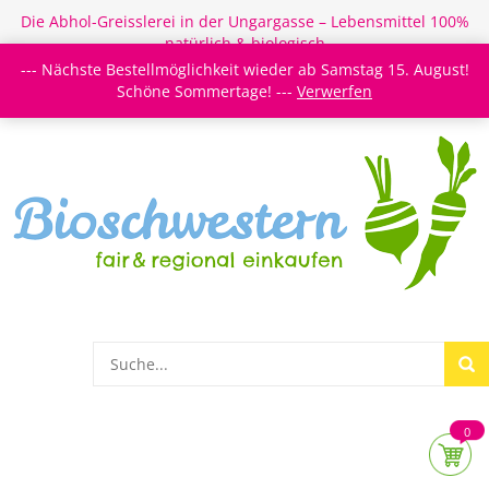
Die Abhol-Greisslerei in der Ungargasse – Lebensmittel 100%
natürlich & biologisch
--- Nächste Bestellmöglichkeit wieder ab Samstag 15. August!
Login/Register
Newsletter
Meine Merkzettel
Schöne Sommertage! ---
Verwerfen
0