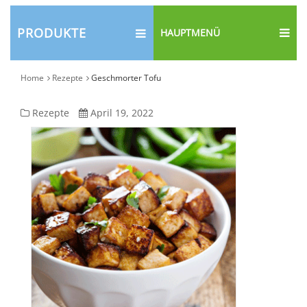
PRODUKTE
HAUPTMENÜ
Home
Rezepte
Geschmorter Tofu
Geschmorter
Rezepte
April 19, 2022
Tofu