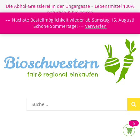
Die Abhol-Greisslerei in der Ungargasse – Lebensmittel 100%
natürlich & biologisch
--- Nächste Bestellmöglichkeit wieder ab Samstag 15. August!
Login/Register
Newsletter
Meine Merkzettel
Schöne Sommertage! ---
Verwerfen
0