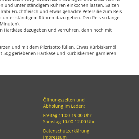
en und unter ständigem Rühren einkochen lassen. Salzen
hlrabi-Fruchtfleisch und etwas gehackte Petersilie zum Reis
 unter ständigem Rühren dazu geben. Den Reis so lange
 Minuten).
en Hartkäse dazugeben und verrühren, dann noch mit
ürzen und mit dem Pilzrisotto füllen. Etwas Kürbiskernöl
t 50g geriebenen Hartkäse und Kürbiskernen garnieren.
Öffnungszeiten und
Abholung im Laden:
Freitag 11:00-19:00 Uhr
Samstag 10:00-12:00 Uhr
Datenschutzerklärung
Impressum