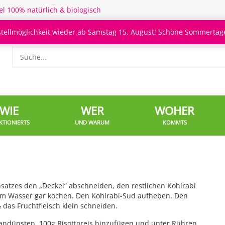
el 100% natürlich & biologisch
stellmöglichkeit wieder ab Samstag 15. August! Schöne Sommertage
WIE
WER
WOHER
KTIONIERTS
UND WARUM
KOMMTS
nsatzes den „Deckel“ abschneiden, den restlichen Kohlrabi
nem Wasser gar kochen. Den Kohlrabi-Sud aufheben. Den
 das Fruchtfleisch klein schneiden.
l andünsten. 100g Risottoreis hinzufügen und unter Rühren