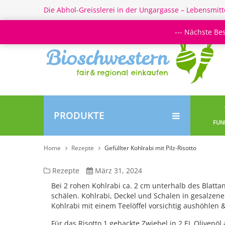
Die Abhol-Greisslerei in der Ungargasse – Lebensmitt
--- Nächste Be
PRODUKTE
FUN
Home
Rezepte
Gefüllter Kohlrabi mit Pilz-Risotto
Gefüllter
Rezepte
März 31, 2024
Kohlrabi
Bei 2 rohen Kohlrabi ca. 2 cm unterhalb des Blatta
schälen. Kohlrabi, Deckel und Schalen in gesalze
mit
Kohlrabi mit einem Teelöffel vorsichtig aushöhlen &
Pilz-
Für das Risotto 1 gehackte Zwiebel in 2 EL Olivenö