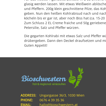
Risotto
glasig werden lassen. Mit etwas Weißwein ablösch
und Pfeffern. 200g klein geschnittene Pilze, das Ko
geben. Nun den heißen Kohlrabisud nach und nach
köcheln bis er gar ist, aber noch Biss hat (ca. 15-20
Zum Schluss 2 EL Creme fraiche und 50g gerieben
Petersilie, Salz und Pfeffer würzen.
Die gegarten Kohlrabi mit etwas Salz und Pfeffer w
drübergeben. Dann den Deckel draufsetzen und mi
Guten Appetit!
ADDRESS:
Ungargasse 36/3, 1030 Wien
PHONE:
0676 4 39 35 36
EMAIL:
hallo@bioschwestern.at