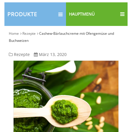
PRODUKTE
HAUPTMENÜ
Home
Rezepte
Cashew-Bärlauchcreme mit Ofengemüse und
Buchweizen
Cashew-
Rezepte
März 13, 2020
Bärlauchcreme
mit
Ofengemüse
und
Buchweizen