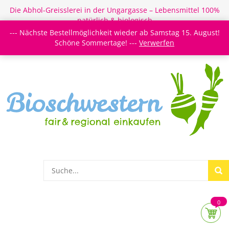
Die Abhol-Greisslerei in der Ungargasse – Lebensmittel 100%
natürlich & biologisch
--- Nächste Bestellmöglichkeit wieder ab Samstag 15. August!
Login/Register
Newsletter
Meine Merkzettel
Schöne Sommertage! ---
Verwerfen
0